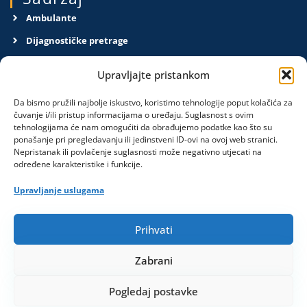
Ambulante
Dijagnostičke pretrage
O nama
Upravljajte pristankom
Kontakt
Da bismo pružili najbolje iskustvo, koristimo tehnologije poput kolačića za
Pravila privatnosti
čuvanje i/ili pristup informacijama o uređaju. Suglasnost s ovim
tehnologijama će nam omogućiti da obrađujemo podatke kao što su
ponašanje pri pregledavanju ili jedinstveni ID-ovi na ovoj web stranici.
Obavijesti
Nepristanak ili povlačenje suglasnosti može negativno utjecati na
određene karakteristike i funkcije.
Upravljanje uslugama
Privola, želim da me se kontaktira u svrhu obavijesti.
Prihvati
Pošalji
Zabrani
Društvene mreže
Pogledaj postavke