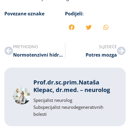
Povezane oznake
Podijeli:
PRETHODNO
SLJEDEĆE
Normotenzivni hidrocefalus
Potres mozga
Prof.dr.sc.prim.Nataša
Klepac, dr.med. – neurolog
Specijalist neurolog
Subspecijalist neurodegenerativnih
bolesti