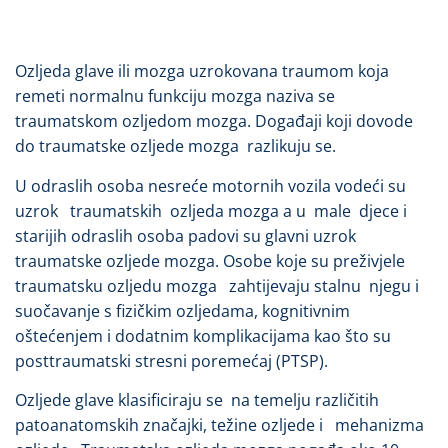
Ozljeda glave ili mozga uzrokovana traumom koja
remeti normalnu funkciju mozga naziva se
traumatskom ozljedom mozga. Događaji koji dovode
do traumatske ozljede mozga razlikuju se.
U odraslih osoba nesreće motornih vozila vodeći su
uzrok traumatskih ozljeda mozga a u male djece i
starijih odraslih osoba padovi su glavni uzrok
traumatske ozljede mozga. Osobe koje su preživjele
traumatsku ozljedu mozga zahtijevaju stalnu njegu i
suočavanje s fizičkim ozljedama, kognitivnim
oštećenjem i dodatnim komplikacijama kao što su
posttraumatski stresni poremećaj (PTSP).
Ozljede glave klasificiraju se na temelju različitih
patoanatomskih značajki, težine ozljede i mehanizma