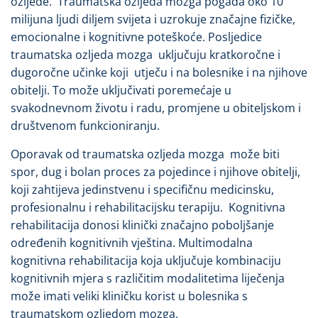
ozljede. Traumatska ozljeda mozga pogađa oko 10
milijuna ljudi diljem svijeta i uzrokuje značajne fizičke,
emocionalne i kognitivne poteškoće. Posljedice
traumatska ozljeda mozga uključuju kratkoročne i
dugoročne učinke koji utječu i na bolesnike i na njihove
obitelji. To može uključivati poremećaje u
svakodnevnom životu i radu, promjene u obiteljskom i
društvenom funkcioniranju.
Oporavak od traumatska ozljeda mozga može biti
spor, dug i bolan proces za pojedince i njihove obitelji,
koji zahtijeva jedinstvenu i specifičnu medicinsku,
profesionalnu i rehabilitacijsku terapiju. Kognitivna
rehabilitacija donosi klinički značajno poboljšanje
određenih kognitivnih vještina. Multimodalna
kognitivna rehabilitacija koja uključuje kombinaciju
kognitivnih mjera s različitim modalitetima liječenja
može imati veliki kliničku korist u bolesnika s
traumatskom ozljedom mozga.