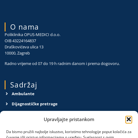
O nama
Poliklinika OPUS-MEDICI d.o.o.
OIB 43224164837
Draškovićeva ulica 13
10000, Zagreb
Radno vrijeme od 07 do 19 h radnim danom i prema dogovoru.
Sadržaj
Ambulante
Dijagnostičke pretrage
O nama
Upravljajte pristankom
Kontakt
Da bismo pružili najbolje iskustvo, koristimo tehnologije poput kolačića za
Pravila privatnosti
čuvanje i/ili pristup informacijama o uređaju. Suglasnost s ovim