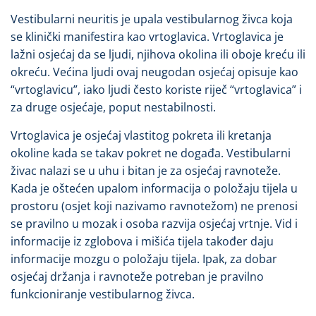
Vestibularni neuritis je upala vestibularnog živca koja
se klinički manifestira kao vrtoglavica. Vrtoglavica je
lažni osjećaj da se ljudi, njihova okolina ili oboje kreću ili
okreću. Većina ljudi ovaj neugodan osjećaj opisuje kao
“vrtoglavicu”, iako ljudi često koriste riječ “vrtoglavica” i
za druge osjećaje, poput nestabilnosti.
Vrtoglavica je osjećaj vlastitog pokreta ili kretanja
okoline kada se takav pokret ne događa. Vestibularni
živac nalazi se u uhu i bitan je za osjećaj ravnoteže.
Kada je oštećen upalom informacija o položaju tijela u
prostoru (osjet koji nazivamo ravnotežom) ne prenosi
se pravilno u mozak i osoba razvija osjećaj vrtnje. Vid i
informacije iz zglobova i mišića tijela također daju
informacije mozgu o položaju tijela. Ipak, za dobar
osjećaj držanja i ravnoteže potreban je pravilno
funkcioniranje vestibularnog živca.