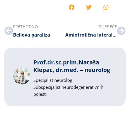
PRETHODNO
SLJEDEĆE
Bellova paraliza
Amiotrofična lateralna skleroza
Prof.dr.sc.prim.Nataša
Klepac, dr.med. – neurolog
Specijalist neurolog
Subspecijalist neurodegenerativnih
bolesti