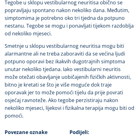
Tegobe u sklopu vestibularnog neuritisa obično se
popravljaju spontano nakon nekoliko dana. Međutim,
simptomima je potrebno oko tri tjedna da potpuno
nestanu. Tegobe se mogu i ponavljati tijekom razdoblja
od nekoliko mjeseci.
Smetnje u sklopu vestibularnog neuritisa mogu biti
alarmantne ali ne treba zaboraviti da se većina ljudi
potpuno oporavi bez ikakvih dugotrajnih simptoma
unutar nekoliko tjedana. Iako vestibularni neuritis
može otežati obavljanje uobičajenih fizičkih aktivnosti,
bitno je kretati se što je više moguće dok traje
oporavak jer to može pomoći tijelu da prije povrati
osjećaj ravnoteže. Ako tegobe perzistiraju nakon
nekoliko mjeseci, lijekovi i fizikalna terapija mogu biti od
pomoći.
Povezane oznake
Podijeli: