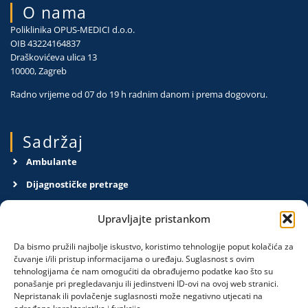
O nama
Poliklinika OPUS-MEDICI d.o.o.
OIB 43224164837
Draškovićeva ulica 13
10000, Zagreb
Radno vrijeme od 07 do 19 h radnim danom i prema dogovoru.
Sadržaj
Ambulante
Dijagnostičke pretrage
O nama
Upravljajte pristankom
Kontakt
Da bismo pružili najbolje iskustvo, koristimo tehnologije poput kolačića za
Pravila privatnosti
čuvanje i/ili pristup informacijama o uređaju. Suglasnost s ovim
tehnologijama će nam omogućiti da obrađujemo podatke kao što su
ponašanje pri pregledavanju ili jedinstveni ID-ovi na ovoj web stranici.
Obavijesti
Nepristanak ili povlačenje suglasnosti može negativno utjecati na