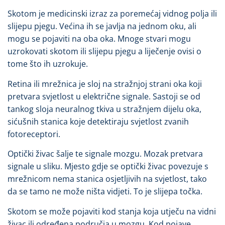
Skotom je medicinski izraz za poremećaj vidnog polja ili
slijepu pjegu. Većina ih se javlja na jednom oku, ali
mogu se pojaviti na oba oka. Mnoge stvari mogu
uzrokovati skotom ili slijepu pjegu a liječenje ovisi o
tome što ih uzrokuje.
Retina ili mrežnica je sloj na stražnjoj strani oka koji
pretvara svjetlost u električne signale. Sastoji se od
tankog sloja neuralnog tkiva u stražnjem dijelu oka,
sićušnih stanica koje detektiraju svjetlost zvanih
fotoreceptori.
Optički živac šalje te signale mozgu. Mozak pretvara
signale u sliku. Mjesto gdje se optički živac povezuje s
mrežnicom nema stanica osjetljivih na svjetlost, tako
da se tamo ne može ništa vidjeti. To je slijepa točka.
Skotom se može pojaviti kod stanja koja utječu na vidni
živac ili određena područja u mozgu. Kod pojave