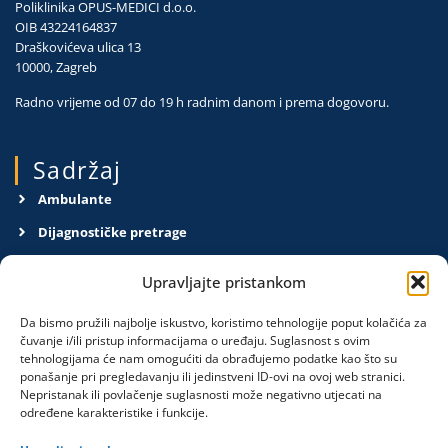
Poliklinika OPUS-MEDICI d.o.o.
OIB 43224164837
Draškovićeva ulica 13
10000, Zagreb
Radno vrijeme od 07 do 19 h radnim danom i prema dogovoru.
Sadržaj
Ambulante
Dijagnostičke pretrage
O nama
Upravljajte pristankom
Kontakt
Da bismo pružili najbolje iskustvo, koristimo tehnologije poput kolačića za
Pravila privatnosti
čuvanje i/ili pristup informacijama o uređaju. Suglasnost s ovim
tehnologijama će nam omogućiti da obrađujemo podatke kao što su
ponašanje pri pregledavanju ili jedinstveni ID-ovi na ovoj web stranici.
Obavijesti
Nepristanak ili povlačenje suglasnosti može negativno utjecati na
određene karakteristike i funkcije.