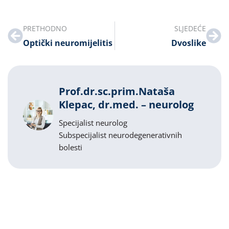
PRETHODNO
SLJEDEĆE
Optički neuromijelitis
Dvoslike
Prof.dr.sc.prim.Nataša
Klepac, dr.med. – neurolog
Specijalist neurolog
Subspecijalist neurodegenerativnih
bolesti