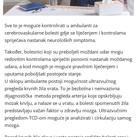
Sve to je moguće kontrolirati u ambulanti za
cerebrovaskularne bolesti gdje se liječenjem i kontrolama
spriječava nastanak neuroloških simptoma.
Također, bolesnici koji su preboljeli moždani udar mogu
redovitim kontrolama spriječiti ponovni nastanak moždanog
udara, a kod mnogih je moguće pravilnim liječenjem i
uputama poboljšati postojeće stanje.
U sklopu ambulante postoji mogućnost ultrazvučnog
pregleda krvnih žila vrata. To je bezbolna i neinvazivna
dijagnostička metoda pregleda arterija koje opskrbljuju
mozak krvlju, a nalaze se u vratu, a bolesti spomenutih žila
predstavljaju važan faktor u zdravlju mozga. Ultrazvučnim
pregledom-TCD-om moguće je analizirati i cirkulaciju samog
mozga.
Pored krvnih žila glave i vrata postoje različite bolesti srca i