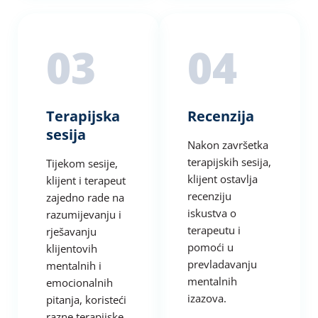
03
04
Terapijska
Recenzija
sesija
Nakon završetka
terapijskih sesija,
Tijekom sesije,
klijent ostavlja
klijent i terapeut
recenziju
zajedno rade na
iskustva o
razumijevanju i
terapeutu i
rješavanju
pomoći u
klijentovih
prevladavanju
mentalnih i
mentalnih
emocionalnih
izazova.
pitanja, koristeći
razne terapijske