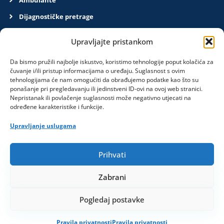
Dijagnostičke pretrage
O nama
Upravljajte pristankom
Kontakt
Da bismo pružili najbolje iskustvo, koristimo tehnologije poput kolačića za
Pravila privatnosti
čuvanje i/ili pristup informacijama o uređaju. Suglasnost s ovim
tehnologijama će nam omogućiti da obrađujemo podatke kao što su
ponašanje pri pregledavanju ili jedinstveni ID-ovi na ovoj web stranici.
Obavijesti
Nepristanak ili povlačenje suglasnosti može negativno utjecati na
određene karakteristike i funkcije.
Upravljanje uslugama
Privola, želim da me se kontaktira u svrhu obavijesti.
Prihvati
Pošalji
Zabrani
Društvene mreže
Pogledaj postavke
Pravila privatnosti
Pravila privatnosti